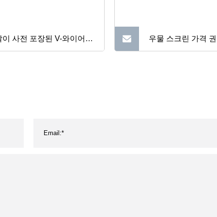
이 사전 포장된 V-와이어
우물 스크린 가격 
 철망/우물 굴착용 우물 케
우물 존슨 스크린 
싱 파이프
우물 스크린 모래 
깊은 우물 드릴 케이
스크린 파이프