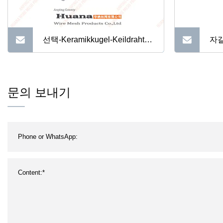
선택-Keramikkugel-Keildraht-
자갈
Siebfilter
웨지
이
문의 보내기