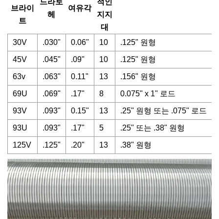
드라토
적인
브라이
여유각
헤
지지
트
대
30V
.030"
0.06"
10
.125" 원형
45V
.045"
.09"
10
.125" 원형
63v
.063"
0.11"
13
.156" 원형
69U
.069"
.17"
8
0.075" x 1" 로드
93V
.093"
0.15"
13
.25" 원형 또는 .075" 로드
93U
.093"
.17"
5
.25" 또는 .38" 원형
125V
.125"
.20"
13
.38" 원형