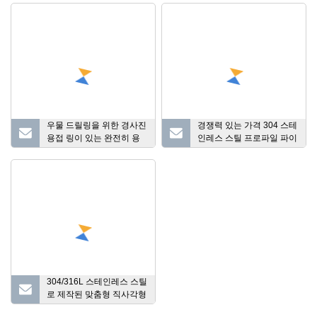
우물 드릴링을 위한 경사진
경쟁력 있는 가격 304 스테
용접 링이 있는 완전히 용
인레스 스틸 프로파일 파이
접된 스테인레스 스틸 쐐기
프 제조업체 정사각형/직사
철망
각형/삼각형/슬롯형
304/316L 스테인레스 스틸
로 제작된 맞춤형 직사각형
사각형 튜브 슬롯형 튜브