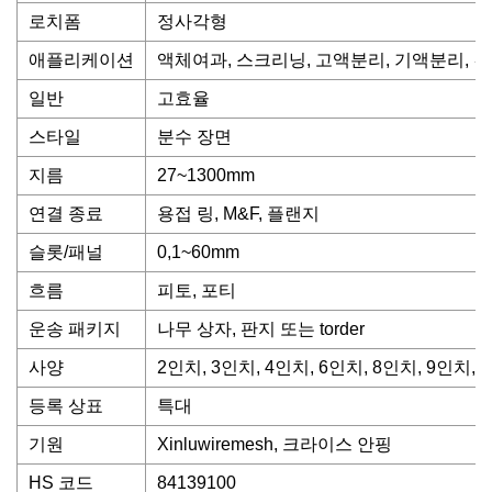
로치폼
정사각형
애플리케이션
액체여과, 스크리닝, 고액분리, 기액분리, 
일반
고효율
스타일
분수 장면
지름
27~1300mm
연결 종료
용접 링, M&F, 플랜지
슬롯/패널
0,1~60mm
흐름
피토, 포티
운송 패키지
나무 상자, 판지 또는 torder
사양
2인치, 3인치, 4인치, 6인치, 8인치, 9인치, 
등록 상표
특대
기원
Xinluwiremesh, 크라이스 안핑
HS 코드
84139100